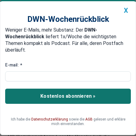
X
DWN-Wochenrückblick
Weniger E-Mails, mehr Substanz: Der
DWN-
Geldanlage Premium
Newsticker
MEIN DWN:
Wochenrückblick
liefert 1x/Woche die wichtigsten
Edelmetalle
DWN-Magazin
China
Themen kompakt als Podcast. Für alle, deren Postfach
überläuft.
DWN-Wochenrückblick
Auto Premium
Pädophilie-Skandal: US-
E-mail:
*
Bezirksrichterin lässt Namen
von Bill Clinton und anderen
Prominenten schwärzen
Kostenlos abonnieren »
Am vergangenen Mittwoch wurden im
Zusammenhang mit dem Pädophilie-Skandal um
Ich habe die
Datenschutzerklärung
sowie die
AGB
gelesen und erkläre
Ghislaine Maxwell und Jeff Epstein über 100
mich einverstanden.
versiegelte Dokumente veröffentlicht. Doch die