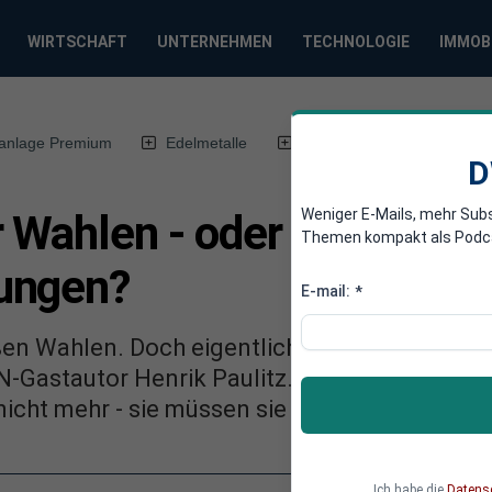
WIRTSCHAFT
UNTERNEHMEN
TECHNOLOGIE
IMMOB
anlage Premium
Edelmetalle
DWN-Magazin
Chin
D
Weniger E-Mails, mehr Sub
 Wahlen - oder der
Themen kompakt als Podcast
ungen?
E-mail:
*
en Wahlen. Doch eigentlich ist es egal, für w
N-Gastautor Henrik Paulitz. Denn die Sprach
nicht mehr - sie müssen sie erst wieder erlern
Ich habe die
Datens