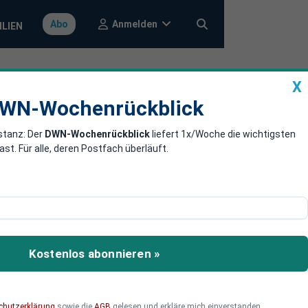
Anmelden
Abo
ILIEN
X
a
DWN-Wochenrückblick
WN-Wochenrückblick
stanz: Der
DWN-Wochenrückblick
liefert 1x/Woche die wichtigsten
. Für alle, deren Postfach überläuft.
en sich die Wähler
e der Demokratie sprechen
Kostenlos abonnieren »
en.
chutzerklärung
sowie die
AGB
gelesen und erkläre mich einverstanden.