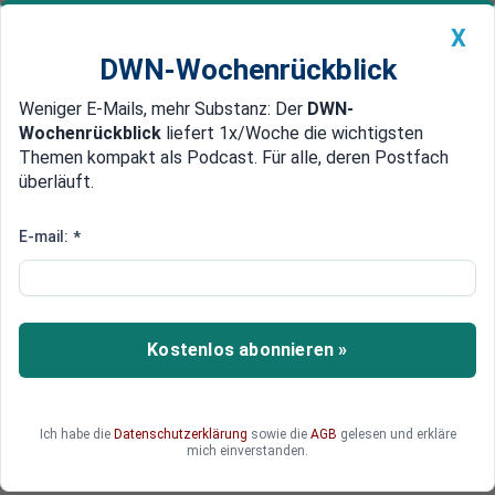
X
DWN-Wochenrückblick
Weniger E-Mails, mehr Substanz: Der
DWN-
Geldanlage Premium
Newsticker
MEIN DWN:
Wochenrückblick
liefert 1x/Woche die wichtigsten
Edelmetalle
DWN-Magazin
China
Themen kompakt als Podcast. Für alle, deren Postfach
überläuft.
DWN-Wochenrückblick
Auto Premium
Oskar Lafontaine nennt
E-mail:
*
Kanzlerin Merkel „US-Vasallin“
Oskar Lafontaine nimmt in letzter Zeit kein Blatt
mehr vor den Mund. Er meint, dass Kanzlerin
Kostenlos abonnieren »
Angela Merkel eine „US-Vasallin“ sei. Die
„Kriegshetze“ gegen Russland und China nehme
zu.
Ich habe die
Datenschutzerklärung
sowie die
AGB
gelesen und erkläre
mich einverstanden.