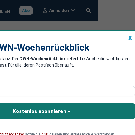
Anmelden
Abo
ILIEN
X
a
DWN-Wochenrückblick
WN-Wochenrückblick
stanz: Der
DWN-Wochenrückblick
liefert 1x/Woche die wichtigsten
smus auf
. Für alle, deren Postfach überläuft.
itig zu sichern. Attacken
cherung innerhalb der
Kostenlos abonnieren »
 Kommentar des DWN-
chutzerklärung
sowie die
AGB
gelesen und erkläre mich einverstanden.