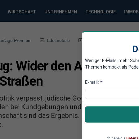
WIRTSCHAFT
UNTERNEHMEN
TECHNOLOGIE
IMMOB
anlage Premium
Edelmetalle
DWN-Magazin
Chin
D
Weniger E-Mails, mehr Sub
ug: Wider den Antisemiti
Themen kompakt als Podcast
Straßen
E-mail:
*
litik verpasst, jüdische Gotteshäuser rechtze
en bei Kundgebungen und eine große Verunsi
schaft sind das Ergebnis. Ein persönlicher
.
Ich habe die
Datens