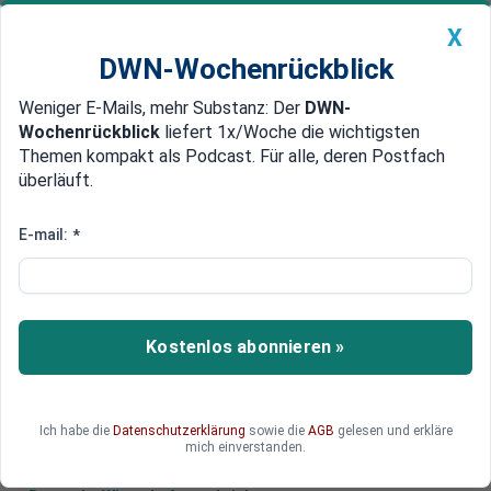
X
DWN-Wochenrückblick
Weniger E-Mails, mehr Substanz: Der
DWN-
Geldanlage Premium
Newsticker
MEIN DWN:
Wochenrückblick
liefert 1x/Woche die wichtigsten
Edelmetalle
DWN-Magazin
China
Themen kompakt als Podcast. Für alle, deren Postfach
überläuft.
DWN-Wochenrückblick
Auto Premium
Europas Stahlindustrie bittet EU-
E-mail:
*
Kommission um mehr CO2
Europas Stahlindustrie fürchtet den von Brüssel
geplanten Umbau des Emissionshandels. In
Kostenlos abonnieren »
einem Brief bittet der Branchenverband Eurofer
die EU-Kommission um mehr CO2.
Ich habe die
Datenschutzerklärung
sowie die
AGB
gelesen und erkläre
mich einverstanden.