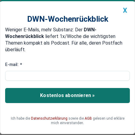
X
DWN-Wochenrückblick
Weniger E-Mails, mehr Substanz: Der
DWN-
Geldanlage Premium
Newsticker
MEIN DWN:
Wochenrückblick
liefert 1x/Woche die wichtigsten
Edelmetalle
DWN-Magazin
China
Themen kompakt als Podcast. Für alle, deren Postfach
überläuft.
DWN-Wochenrückblick
Auto Premium
Der Geist der Inflation ergreift
E-mail:
*
die Welt, in Europa vor allem in
Italien, Spanien und Frankreich
Kostenlos abonnieren »
Die weltweite Inflation greift um sich. Einige
Regionen sind stärker betroffen als andere.
Analysten der Deutschen Bank erwarten eine
weltweite Verschärfung dieses Trends.
Ich habe die
Datenschutzerklärung
sowie die
AGB
gelesen und erkläre
mich einverstanden.