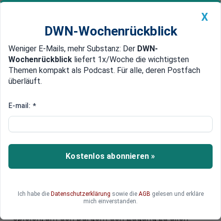
X
DWN-Wochenrückblick
Weniger E-Mails, mehr Substanz: Der
DWN-
Geldanlage Premium
Newsticker
MEIN DWN:
Wochenrückblick
liefert 1x/Woche die wichtigsten
Edelmetalle
DWN-Magazin
China
Themen kompakt als Podcast. Für alle, deren Postfach
überläuft.
DWN-Wochenrückblick
Auto Premium
Digitale Impfpässe schaffen
E-mail:
*
Grundlage für eine Gesellschaft
ohne Bargeld
Kostenlos abonnieren »
Der französische Rüstungskonzern "Thales"
berichtet, dass die digitalen Impfpässe eine gute
Gelegenheit dafür bieten, digitale Geldbörsen,
Führerscheine und weitere Dinge einzuführen.
Ich habe die
Datenschutzerklärung
sowie die
AGB
gelesen und erkläre
mich einverstanden.
„Digitale ,Impfpässe‘ werden eine Schlüsselrolle
spielen, um den Bürgern den Zugang zu allen