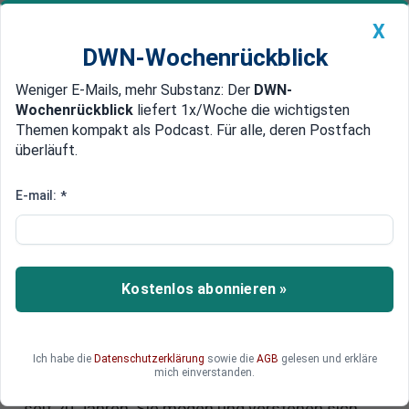
X
DWN-Wochenrückblick
Weniger E-Mails, mehr Substanz: Der
DWN-
Geldanlage Premium
Newsticker
MEIN DWN:
Wochenrückblick
liefert 1x/Woche die wichtigsten
Edelmetalle
DWN-Magazin
China
Themen kompakt als Podcast. Für alle, deren Postfach
überläuft.
DWN-Wochenrückblick
Auto Premium
Lagarde im Gespräch mit
E-mail:
*
Schwab: „Wenn wir nicht die
ganze Welt impfen, wie wir es
sollten, wird COVID-19
Kostenlos abonnieren »
zurückkommen, um uns zu
verfolgen“
Ich habe die
Datenschutzerklärung
sowie die
AGB
gelesen und erkläre
mich einverstanden.
Klaus Schwab und Christine Lagarde kennen sich
seit 20 Jahren. Sie mögen und verstehen sich