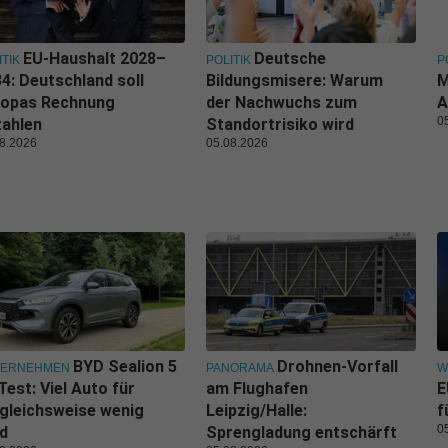
EU-Haushalt 2028–
Deutsche
ITIK
POLITIK
P
4: Deutschland soll
Bildungsmisere: Warum
M
ropas Rechnung
der Nachwuchs zum
A
0
zahlen
Standortrisiko wird
8.2026
05.08.2026
BYD Sealion 5
Drohnen-Vorfall
TERNEHMEN
PANORAMA
W
Test: Viel Auto für
am Flughafen
E
gleichsweise wenig
Leipzig/Halle:
f
0
d
Sprengladung entschärft