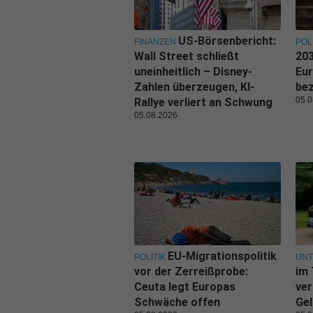
US-Börsenbericht:
FINANZEN
POL
Wall Street schließt
203
uneinheitlich – Disney-
Eu
Zahlen überzeugen, KI-
be
05.0
Rallye verliert an Schwung
05.08.2026
EU-Migrationspolitik
POLITIK
UN
vor der Zerreißprobe:
im 
Ceuta legt Europas
ver
Schwäche offen
Gel