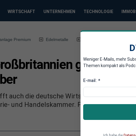
WIRTSCHAFT
UNTERNEHMEN
TECHNOLOGIE
IMMOB
anlage Premium
Edelmetalle
DWN-Magazin
Chin
D
Weniger E-Mails, mehr Sub
roßbritannien greift auch
Themen kompakt als Podcast
ber
E-mail:
*
ifft auch die deutsche Wirtschaft, sagt der Ge
trie- und Handelskammer. Produkte könnten de
Ich habe die
Datens