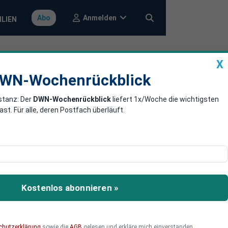
Anmelden
Abo
ILIEN
X
a
DWN-Wochenrückblick
WN-Wochenrückblick
stanz: Der
DWN-Wochenrückblick
liefert 1x/Woche die wichtigsten
 auf
. Für alle, deren Postfach überläuft.
neraldirektor der
rzeit nicht geliefert
Kostenlos abonnieren »
chutzerklärung
sowie die
AGB
gelesen und erkläre mich einverstanden.