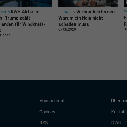
RWE-Aktie im
Verhandeln lernen:
P
ANZEN
FINANZEN
F
s: Trump zahlt
Warum ein Nein nicht
R
liarden für Windkraft-
schaden muss
0
07.08.2026
s
8.2026
Abonnement
Über un
Cookies
Kontak
RSS
DWN - 