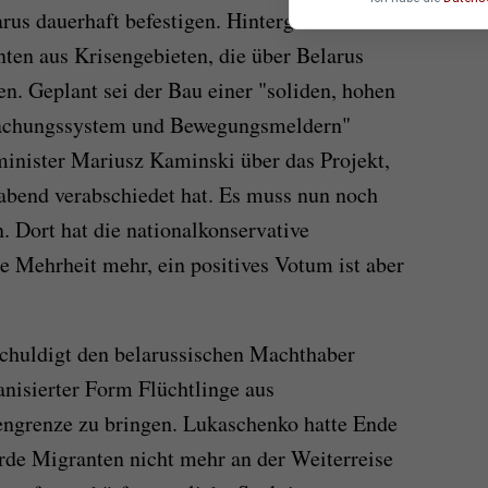
rus dauerhaft befestigen. Hintergrund ist der
en aus Krisengebieten, die über Belarus
len. Geplant sei der Bau einer "soliden, hohen
wachungssystem und Bewegungsmeldern"
minister Mariusz Kaminski über das Projekt,
abend verabschiedet hat. Es muss nun noch
. Dort hat die nationalkonservative
e Mehrheit mehr, ein positives Votum ist aber
chuldigt den belarussischen Machthaber
nisierter Form Flüchtlinge aus
ngrenze zu bringen. Lukaschenko hatte Ende
rde Migranten nicht mehr an der Weiterreise