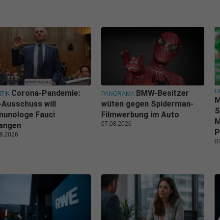
U
Corona-Pandemie:
BMW-Besitzer
ITIK
PANORAMA
M
Ausschuss will
wüten gegen Spiderman-
S
munologe Fauci
Filmwerbung im Auto
M
07.08.2026
langen
P
8.2026
0