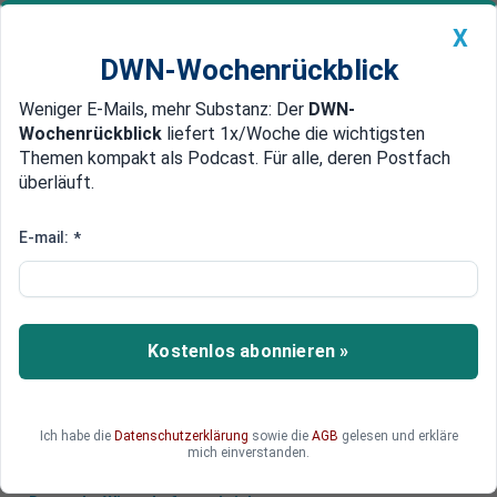
X
DWN-Wochenrückblick
Weniger E-Mails, mehr Substanz: Der
DWN-
Geldanlage Premium
Newsticker
MEIN DWN:
Wochenrückblick
liefert 1x/Woche die wichtigsten
Edelmetalle
DWN-Magazin
China
Themen kompakt als Podcast. Für alle, deren Postfach
überläuft.
DWN-Wochenrückblick
Auto Premium
Polen an EU-Kommission: Wir
E-mail:
*
lassen uns nicht erpressen
Der zwischen Polen und der EU-Kommission
geführte Streit über die Kompetenzen des EuGH
Kostenlos abonnieren »
droht nach einer Debatte im Europaparlament
weiter zu eskalieren. Mit unabsehbaren Folgen.
Ich habe die
Datenschutzerklärung
sowie die
AGB
gelesen und erkläre
mich einverstanden.