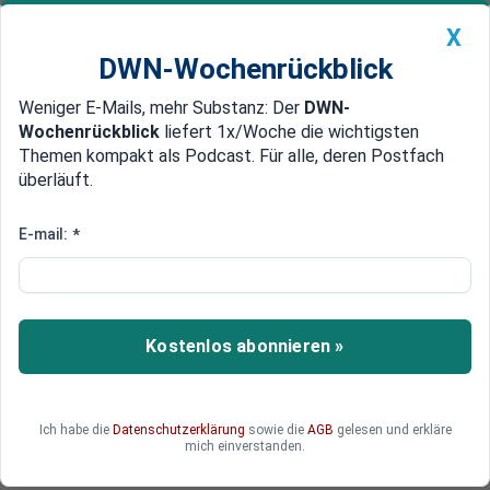
X
DWN-Wochenrückblick
Weniger E-Mails, mehr Substanz: Der
DWN-
Geldanlage Premium
Newsticker
MEIN DWN:
Wochenrückblick
liefert 1x/Woche die wichtigsten
Edelmetalle
DWN-Magazin
China
Themen kompakt als Podcast. Für alle, deren Postfach
überläuft.
DWN-Wochenrückblick
Auto Premium
EZB: Aktionspläne der Banken
E-mail:
*
gegen Risiken durch
Klimawandel werden
verpflichtend
Kostenlos abonnieren »
Die EZB will die Banken im Euro-Raum dazu
verpflichten, langfristige Aktionspläne gegen ihre
Ich habe die
Datenschutzerklärung
sowie die
AGB
gelesen und erkläre
Anfälligkeit für Klimarisiken auszuarbeiten.
mich einverstanden.