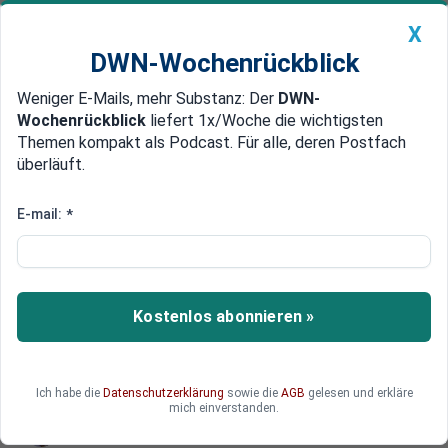
X
DWN-Wochenrückblick
Weniger E-Mails, mehr Substanz: Der
DWN-
Geldanlage Premium
Newsticker
MEIN DWN:
Wochenrückblick
liefert 1x/Woche die wichtigsten
Edelmetalle
DWN-Magazin
China
Themen kompakt als Podcast. Für alle, deren Postfach
überläuft.
DWN-Wochenrückblick
Auto Premium
Ronald Barazon: Warum ich
E-mail:
*
Russland liebe
Ronald Barazon ist Österreicher und lebt in Wien.
Doch er hat Heimweh nach Russland – dem
Kostenlos abonnieren »
Land, das er so sehr liebt.
Ich habe die
Datenschutzerklärung
sowie die
AGB
gelesen und erkläre
mich einverstanden.
Ronald Barazon