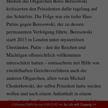
Medien des Oligarchen Boris Beresowski
kritisierten den Präsidenten dafür tagelang auf
das Schärfste. Die Folge war ein tiefer Hass
Putins gegen Beresowski, der zu dessen
permanenten Verfolgung führte. Beresowski
starb 2013 in London unter mysteriösen
Umständen. Putin – den die Reichen und
Mächtigen offensichtlich vollkommen
unterschätzt hatten – entmachtete mit Hilfe von
zweifelhaften Gerichtsverfahren auch die
anderen Oligarchen, allen voran Michail
Chodorkowski, der selbst Präsident hatte werden
wollen und nach einem Aufenthalt in einem
sibirischen Straflager heute in der Schweiz lebt.
3 Monate DWN für nur 4,99 EUR
>> Ja, ich will Zugang >>