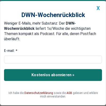
X
DWN-Wochenrückblick
Weniger E-Mails, mehr Substanz: Der
DWN-
Geldanlage Premium
Newsticker
MEIN DWN:
Wochenrückblick
liefert 1x/Woche die wichtigsten
Edelmetalle
DWN-Magazin
China
Themen kompakt als Podcast. Für alle, deren Postfach
überläuft.
DWN-Wochenrückblick
Auto Premium
Infernalisches Trio: Eigentlich ist
E-mail:
*
der Konflikt gelöst - doch
Russland, die Ukraine und der
Westen zündeln alle weiter
Kostenlos abonnieren »
Am Ukraine-Konflikt sind die Ukraine, Russland
und der Westen beteiligt. Roland Barazon
Ich habe die
Datenschutzerklärung
sowie die
AGB
gelesen und erkläre
kritisiert alle drei Parteien.
mich einverstanden.