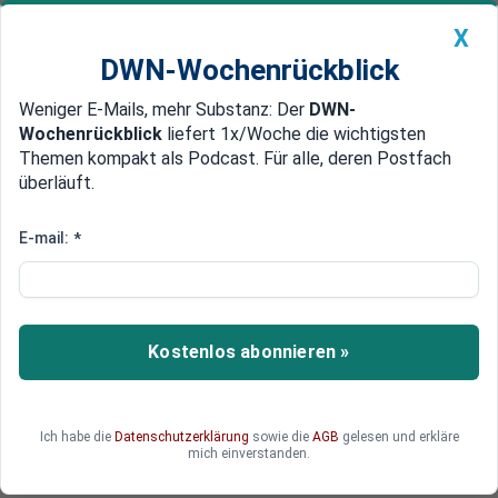
X
DWN-Wochenrückblick
Weniger E-Mails, mehr Substanz: Der
DWN-
Geldanlage Premium
Newsticker
MEIN DWN:
Wochenrückblick
liefert 1x/Woche die wichtigsten
Edelmetalle
DWN-Magazin
China
Themen kompakt als Podcast. Für alle, deren Postfach
überläuft.
DWN-Wochenrückblick
Auto Premium
Berichte: Nordkorea testet
E-mail:
*
erneut ballistische
Interkontinentalrakete
Kostenlos abonnieren »
Nordkorea soll Berichten aus Südkorea und den
USA zufolge seine neunte Interkontinentalrakete
im laufenden Jahr getestet haben.
Ich habe die
Datenschutzerklärung
sowie die
AGB
gelesen und erkläre
mich einverstanden.