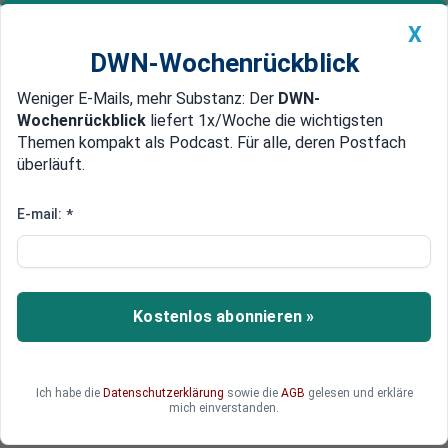
X
DWN-Wochenrückblick
Weniger E-Mails, mehr Substanz: Der
DWN-
Geldanlage Premium
Newsticker
MEIN DWN:
Wochenrückblick
liefert 1x/Woche die wichtigsten
Edelmetalle
DWN-Magazin
China
Themen kompakt als Podcast. Für alle, deren Postfach
überläuft.
DWN-Wochenrückblick
Auto Premium
Spannungen nehmen weiter zu:
E-mail:
*
China entsendet Zerstörer und
Flugzeugträger / Sorge auf
Okinawa
Kostenlos abonnieren »
Geraten jetzt auch Japan und andere pazifische
Anrainerstaaten ins Visier der chinesischen
Ich habe die
Datenschutzerklärung
sowie die
AGB
gelesen und erkläre
Streitkräfte?
mich einverstanden.