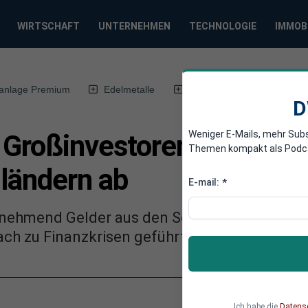
WIRTSCHAFT
UNTERNEHMEN
TECHNOLOGIE
IMMOB
anlage Premium
Edelmetalle
DWN-Magazin
Chin
D
Weniger E-Mails, mehr Sub
 Großinvestoren ziehen ve
Themen kompakt als Podcast
ländern ab
E-mail:
*
nehmend Gelder aus den Schwellenländern ab
ch zu Finanzkrisen geführt hatte.
Ich habe die
Datens