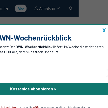
Anmelden
Abo
ILIEN
X
a
DWN-Wochenrückblick
WN-Wochenrückblick
stanz: Der
DWN-Wochenrückblick
liefert 1x/Woche die wichtigsten
rstärkt Geld
. Für alle, deren Postfach überläuft.
 – ein Vorgang, der in
Kostenlos abonnieren »
chutzerklärung
sowie die
AGB
gelesen und erkläre mich einverstanden.