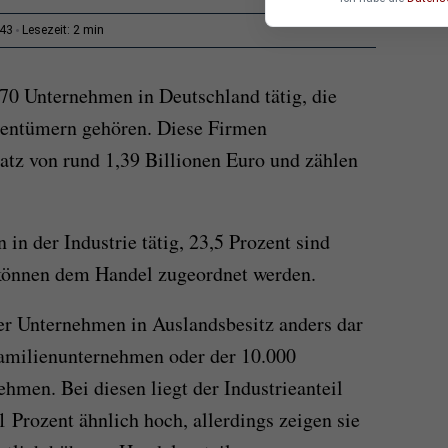
2 min
:43
Lesezeit:
870 Unternehmen in Deutschland tätig, die
gentümern gehören. Diese Firmen
atz von rund 1,39 Billionen Euro und zählen
 in der Industrie tätig, 23,5 Prozent sind
t können dem Handel zugeordnet werden.
der Unternehmen in Auslandsbesitz anders dar
Familienunternehmen oder der 10.000
hmen. Bei diesen liegt der Industrieanteil
 Prozent ähnlich hoch, allerdings zeigen sie