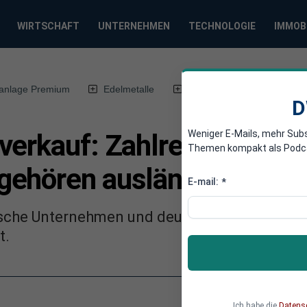
WIRTSCHAFT
UNTERNEHMEN
TECHNOLOGIE
IMMOB
anlage Premium
Edelmetalle
DWN-Magazin
Chin
D
Weniger E-Mails, mehr Sub
verkauf: Zahlreiche deut
Themen kompakt als Podcast
gehören ausländischen E
E-mail:
*
tsche Unternehmen und deutsches Knowhow si
t.
Ich habe die
Datens