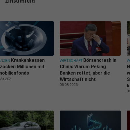
Zinsumfeld
Krankenkassen
Börsencrash in
ANZEN
WIRTSCHAFT
W
zocken Millionen mit
China: Warum Peking
N
obilienfonds
Banken rettet, aber die
w
8.2026
Wirtschaft nicht
S
06.08.2026
k
0