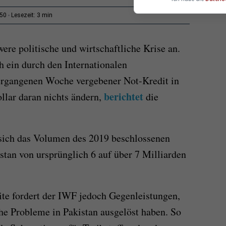
3 min
:50
Lesezeit:
were politische und wirtschaftliche Krise an.
h ein durch den Internationalen
ergangenen Woche vergebener Not-Kredit in
berichtet
llar daran nichts ändern,
die
 sich das Volumen des 2019 beschlossenen
stan von ursprünglich 6 auf über 7 Milliarden
te fordert der IWF jedoch Gegenleistungen,
che Probleme in Pakistan ausgelöst haben. So