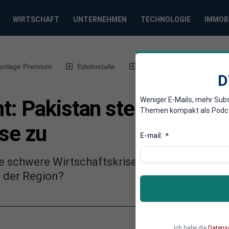
WIRTSCHAFT
UNTERNEHMEN
TECHNOLOGIE
IMMOB
anlage Premium
Edelmetalle
DWN-Magazin
Chin
D
Weniger E-Mails, mehr Sub
t: Pakistan steuert auf 
Themen kompakt als Podcast
se zu
E-mail:
*
ne schwere Wirtschaftskrise an. Kippt nach 
n der Region?
Ich habe die
Datens