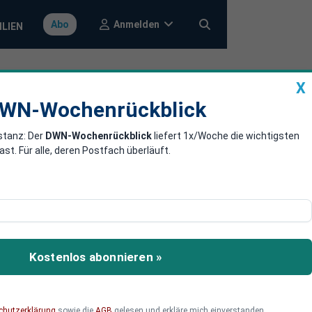
Anmelden
Abo
ILIEN
X
a
DWN-Wochenrückblick
WN-Wochenrückblick
stanz: Der
DWN-Wochenrückblick
liefert 1x/Woche die wichtigsten
schwere
. Für alle, deren Postfach überläuft.
dem benachbarten Sri Lanka
Kostenlos abonnieren »
chutzerklärung
sowie die
AGB
gelesen und erkläre mich einverstanden.