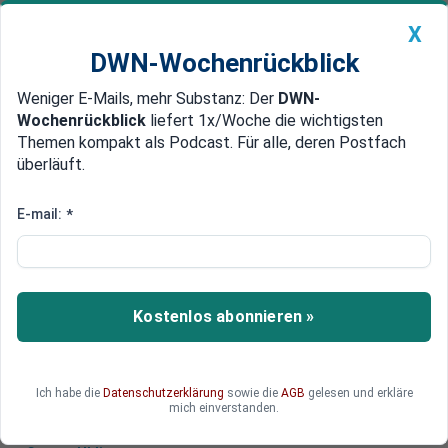
X
DWN-Wochenrückblick
Weniger E-Mails, mehr Substanz: Der
DWN-
Geldanlage Premium
Newsticker
MEIN DWN:
Wochenrückblick
liefert 1x/Woche die wichtigsten
Edelmetalle
DWN-Magazin
China
Themen kompakt als Podcast. Für alle, deren Postfach
überläuft.
DWN-Wochenrückblick
Auto Premium
Schwellenländer bemühen sich
E-mail:
*
bei China um Schuldenerlass
Die Schuldenlast ist für zahlreiche
Schwellenländer untragbar geworden. Eine
Kostenlos abonnieren »
entscheidende Rolle spielen dabei China und die
Neue Seidenstraße.
Ich habe die
Datenschutzerklärung
sowie die
AGB
gelesen und erkläre
mich einverstanden.