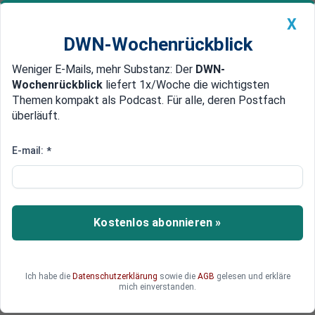
X
DWN-Wochenrückblick
Weniger E-Mails, mehr Substanz: Der
DWN-
Geldanlage Premium
Newsticker
MEIN DWN:
Wochenrückblick
liefert 1x/Woche die wichtigsten
Edelmetalle
DWN-Magazin
China
Themen kompakt als Podcast. Für alle, deren Postfach
überläuft.
DWN-Wochenrückblick
Auto Premium
Nach Chinas
E-mail:
*
Machtdemonstration: USA und
Südkorea halten großes
Militärmanöver ab
Kostenlos abonnieren »
Die Streitkräfte Südkoreas und der USA haben
am heutigen Tag mit einem großangelegten
Ich habe die
Datenschutzerklärung
sowie die
AGB
gelesen und erkläre
Militärmanöver begonnen, während eine weitere
mich einverstanden.
US-Delegation den Inselstaat Taiwan besucht.