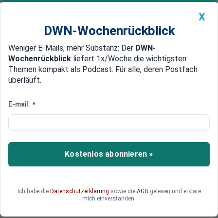
X
DWN-Wochenrückblick
Weniger E-Mails, mehr Substanz: Der
DWN-
Geldanlage Premium
Newsticker
MEIN DWN:
Wochenrückblick
liefert 1x/Woche die wichtigsten
Edelmetalle
DWN-Magazin
China
Themen kompakt als Podcast. Für alle, deren Postfach
überläuft.
DWN-Wochenrückblick
Auto Premium
Deutschland liefert Ukraine
E-mail:
*
weitere Waffen für 500 Millionen
Euro
Kostenlos abonnieren »
Bundeskanzler Scholz hat der Ukraine unter
anderem Raketenwerfer versprochen. Zudem
soll die Slowakei in einem Ringtausch 15
Leopard-Panzer erhalten.
Ich habe die
Datenschutzerklärung
sowie die
AGB
gelesen und erkläre
mich einverstanden.