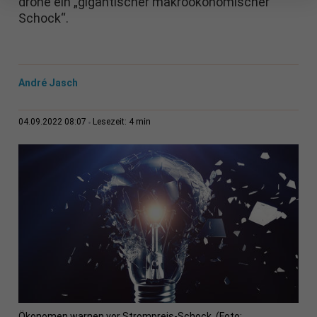
drohe ein „gigantischer makroökonomischer
Schock“.
André Jasch
4 min
04.09.2022 08:07
Lesezeit:
Ökonomen warnen vor Strompreis-Schock. (Foto: