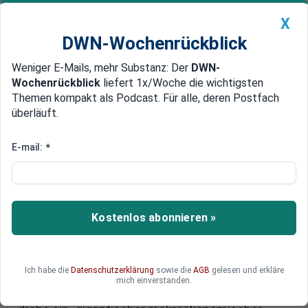
X
DWN-Wochenrückblick
Weniger E-Mails, mehr Substanz: Der
DWN-
Geldanlage Premium
Newsticker
MEIN DWN:
Wochenrückblick
liefert 1x/Woche die wichtigsten
Edelmetalle
DWN-Magazin
China
Themen kompakt als Podcast. Für alle, deren Postfach
überläuft.
DWN-Wochenrückblick
Auto Premium
Energie-Krise: Ökonomen
E-mail:
*
warnen vor
makroökonomischem Schock
für Deutschland
Kostenlos abonnieren »
Der Strompreis kletterte zuletzt auf ein
Allzeithoch. Die Preisanstiege werden nicht nur
Ich habe die
Datenschutzerklärung
sowie die
AGB
gelesen und erkläre
die Industrie treffen, sondern auch
mich einverstanden.
Privathaushalte schwer belasten. Deutschland