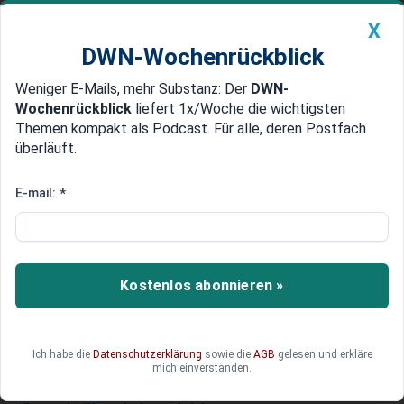
X
DWN-Wochenrückblick
Weniger E-Mails, mehr Substanz: Der
DWN-
Geldanlage Premium
Newsticker
MEIN DWN:
Wochenrückblick
liefert 1x/Woche die wichtigsten
Edelmetalle
DWN-Magazin
China
Themen kompakt als Podcast. Für alle, deren Postfach
überläuft.
DWN-Wochenrückblick
Auto Premium
Hamburger Hafen warnt vor
E-mail:
*
Verbot von Cosco-Einstieg
Der Hamburger Hafen wünscht sich den Einstieg
von Chinas Reederei-Riesen Cosco in die
Kostenlos abonnieren »
Betriebsgesellschaft. Die Bundesregierung steht
dabei im Weg
Ich habe die
Datenschutzerklärung
sowie die
AGB
gelesen und erkläre
mich einverstanden.