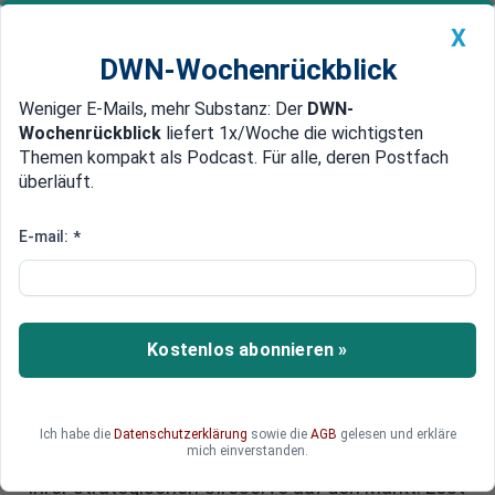
X
DWN-Wochenrückblick
Weniger E-Mails, mehr Substanz: Der
DWN-
Geldanlage Premium
Newsticker
MEIN DWN:
Wochenrückblick
liefert 1x/Woche die wichtigsten
Edelmetalle
DWN-Magazin
China
Themen kompakt als Podcast. Für alle, deren Postfach
überläuft.
DWN-Wochenrückblick
Auto Premium
Neuer Preisschock voraus? USA
E-mail:
*
werfen ihre strategische
Ölreserve auf den Markt
Kostenlos abonnieren »
In insgesamt vier unterirdische Salzkavernen in
der Golfküstenregion der Vereinigten Staaten
lagern die strategischen Erdölreserven des
Landes. Um die steigende Inflation zu stoppen,
Ich habe die
Datenschutzerklärung
sowie die
AGB
gelesen und erkläre
mich einverstanden.
werfen die Vereinigten Staaten große Mengen
ihrer strategischen Ölreserve auf den Markt. Löst