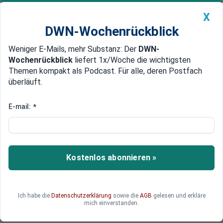
X
DWN-Wochenrückblick
Weniger E-Mails, mehr Substanz: Der
DWN-
Geldanlage Premium
Newsticker
MEIN DWN:
Wochenrückblick
liefert 1x/Woche die wichtigsten
Edelmetalle
DWN-Magazin
China
Themen kompakt als Podcast. Für alle, deren Postfach
überläuft.
DWN-Wochenrückblick
Auto Premium
Warum JPMorgan das
E-mail:
*
klassische 60/40-Portfolio
zurückholt
Kostenlos abonnieren »
Das klassische 60/40-Portfolio verzeichnete in
diesem Jahr massive Verluste. Doch holt
JPMorgan die Strategie wieder hervor und
erwartet erhebliche Renditen.
Ich habe die
Datenschutzerklärung
sowie die
AGB
gelesen und erkläre
mich einverstanden.