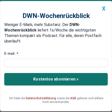
X
DWN-Wochenrückblick
Weniger E-Mails, mehr Substanz: Der
DWN-
Geldanlage Premium
Newsticker
MEIN DWN:
Wochenrückblick
liefert 1x/Woche die wichtigsten
Edelmetalle
DWN-Magazin
China
Themen kompakt als Podcast. Für alle, deren Postfach
überläuft.
DWN-Wochenrückblick
Auto Premium
Eurozone: Geplante
E-mail:
*
Staatsschulden sprengen das
Machbare
Kostenlos abonnieren »
Während die Staaten der Eurozone dieses Jahr
Anleihen in Rekordhöhe auf den Markt bringen
wollen, fallen als Folge der EZB-Politik die
wichtigsten Käufer weg. Das ist kaum machbar.
Ich habe die
Datenschutzerklärung
sowie die
AGB
gelesen und erkläre
mich einverstanden.