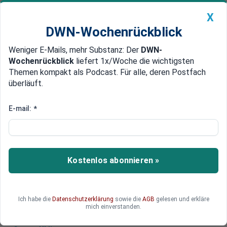
X
DWN-Wochenrückblick
Weniger E-Mails, mehr Substanz: Der
DWN-
Geldanlage Premium
Newsticker
MEIN DWN:
Wochenrückblick
liefert 1x/Woche die wichtigsten
Edelmetalle
DWN-Magazin
China
Themen kompakt als Podcast. Für alle, deren Postfach
überläuft.
DWN-Wochenrückblick
Auto Premium
Russland: Panzer-Lieferung an
E-mail:
*
Ukraine „äußerst gefährlich“
Russland kritisiert die Entscheidung
Deutschlands, der Ukraine Leopard-Panzer zu
Kostenlos abonnieren »
liefern. Botschafter Sergej Netschajew spricht
von einer „äußerst gefährlichen Entscheidung“.
Ich habe die
Datenschutzerklärung
sowie die
AGB
gelesen und erkläre
mich einverstanden.