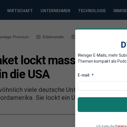
WIRTSCHAFT
UNTERNEHMEN
TECHNOLOGIE
IMMOB
anlage Premium
Edelmetalle
DWN-Magazin
Chin
D
Weniger E-Mails, mehr Sub
ket lockt massiv deutsc
Themen kompakt als Podcast
n die USA
E-mail:
*
öhnlich viele deutsche Unternehmen Produkt
ordamerika. Sie lockt ein US-Subventionspak
Ich habe die
Datens