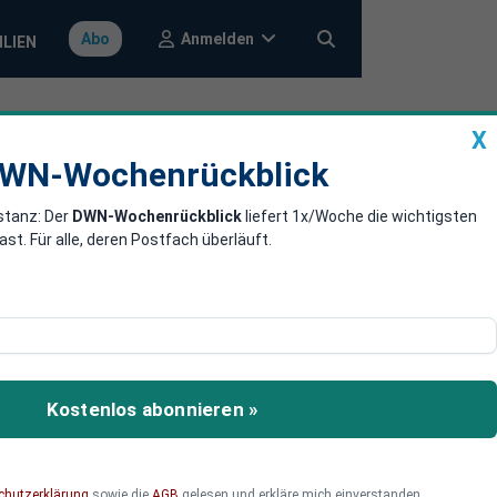
Anmelden
Abo
ILIEN
X
a
DWN-Wochenrückblick
WN-Wochenrückblick
stanz: Der
DWN-Wochenrückblick
liefert 1x/Woche die wichtigsten
he
. Für alle, deren Postfach überläuft.
ionsverlagerungen ins
et.
Kostenlos abonnieren »
chutzerklärung
sowie die
AGB
gelesen und erkläre mich einverstanden.