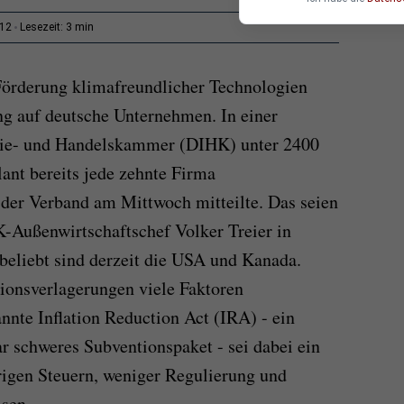
3 min
:12
Lesezeit:
örderung klimafreundlicher Technologien
ung auf deutsche Unternehmen. In einer
rie- und Handelskammer (DIHK) unter 2400
ant bereits jede zehnte Firma
der Verband am Mittwoch mitteilte. Das seien
-Außenwirtschaftschef Volker Treier in
 beliebt sind derzeit die USA und Kanada.
ionsverlagerungen viele Faktoren
te Inflation Reduction Act (IRA) - ein
r schweres Subventionspaket - sei dabei ein
rigen Steuern, weniger Regulierung und
isen.