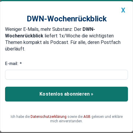
X
DWN-Wochenrückblick
Weniger E-Mails, mehr Substanz: Der
DWN-
Geldanlage Premium
Newsticker
MEIN DWN:
Wochenrückblick
liefert 1x/Woche die wichtigsten
Edelmetalle
DWN-Magazin
China
Themen kompakt als Podcast. Für alle, deren Postfach
überläuft.
DWN-Wochenrückblick
Auto Premium
Bundesregierung drückt
E-mail:
*
umstrittene Wahlrechtsreform
durch
Kostenlos abonnieren »
Mit ihrer Stimmenmehrheit hat die
Bundesregierung die äußerst umstrittene
Reform des Wahlrechts druchgedrückt.
Ich habe die
Datenschutzerklärung
sowie die
AGB
gelesen und erkläre
mich einverstanden.