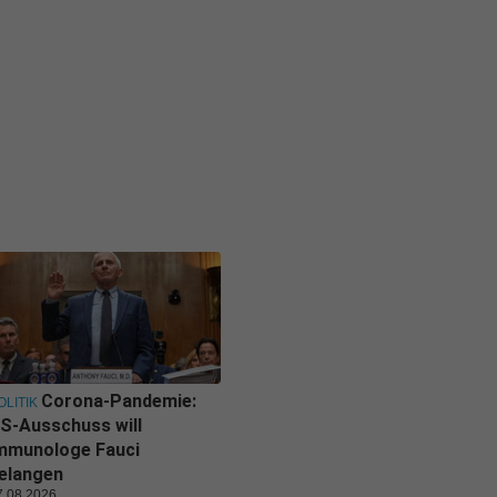
Corona-Pandemie:
OLITIK
S-Ausschuss will
mmunologe Fauci
elangen
7.08.2026