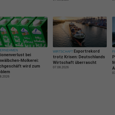
TERNEHMEN
Exportrekord
WIRTSCHAFT
F
lionenverlust bei
trotz Krisen: Deutschlands
P
wälbchen-Molkerei:
Wirtschaft überrascht
M
chgeschäft wird zum
07.08.2026
A
oblem
0
8.2026