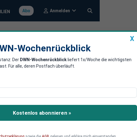
Anmelden
Abo
ILIEN
X
a
DWN-Wochenrückblick
WN-Wochenrückblick
stanz: Der
DWN-Wochenrückblick
liefert 1x/Woche die wichtigsten
legt Protokoll
. Für alle, deren Postfach überläuft.
lands zur Nato übergeben.
Kostenlos abonnieren »
chutzerklärung
sowie die
AGB
gelesen und erkläre mich einverstanden.