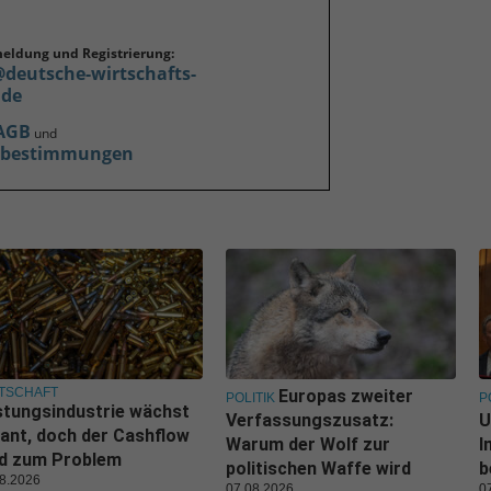
meldung und Registrierung:
@deutsche-wirtschafts-
.de
AGB
und
zbestimmungen
TSCHAFT
Europas zweiter
POLITIK
P
tungsindustrie wächst
Verfassungszusatz:
U
ant, doch der Cashflow
Warum der Wolf zur
I
rd zum Problem
politischen Waffe wird
b
8.2026
07.08.2026
0