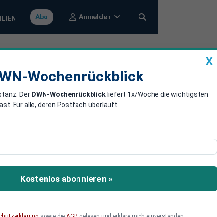
Anmelden
Abo
ILIEN
X
a
DWN-Wochenrückblick
WN-Wochenrückblick
stanz: Der
DWN-Wochenrückblick
liefert 1x/Woche die wichtigsten
inen drei
. Für alle, deren Postfach überläuft.
dent von Ungarn, Viktor
Kostenlos abonnieren »
chutzerklärung
sowie die
AGB
gelesen und erkläre mich einverstanden.