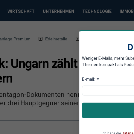
WIRTSCHAFT
UNTERNEHMEN
TECHNOLOGIE
IMMOB
anlage Premium
Edelmetalle
DWN-Magazin
Chin
D
Weniger E-Mails, mehr Sub
: Ungarn zählt USA zu se
Themen kompakt als Podcast
ern
E-mail:
*
Pentagon-Dokumenten nennt der Ministerpräsi
der drei Hauptgegner seiner Fidesz-Partei.
Ich habe die
Datens