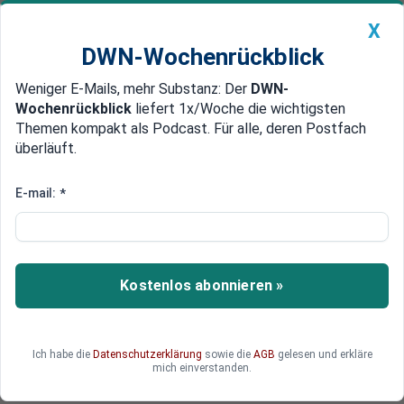
X
DWN-Wochenrückblick
Weniger E-Mails, mehr Substanz: Der
DWN-
Geldanlage Premium
Newsticker
MEIN DWN:
Wochenrückblick
liefert 1x/Woche die wichtigsten
Edelmetalle
DWN-Magazin
China
Themen kompakt als Podcast. Für alle, deren Postfach
überläuft.
DWN-Wochenrückblick
Auto Premium
Bankrun in Zeitlupe: Die
E-mail:
*
Bankenkrise hat gerade erst
begonnen
Kostenlos abonnieren »
Die US-Banken verlieren langsam, aber stetig, an
Kundeneinlagen und das Kreditgeschäft
schwächelt. Viel größere Risiken schlummern
noch unter der Oberfläche. Die Bankenkrise steht
Ich habe die
Datenschutzerklärung
sowie die
AGB
gelesen und erkläre
mich einverstanden.
erst am Anfang.