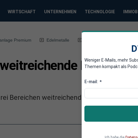
WIRTSCHAFT
UNTERNEHMEN
TECHNOLOGIE
IMMOB
anlage Premium
Edelmetalle
DWN-Magazin
Chin
D
Weniger E-Mails, mehr Sub
 weitreichende Klima-Ste
Themen kompakt als Podcast
E-mail:
*
rei Bereichen weitreichende Vorgaben und St
Ich habe die
Datens