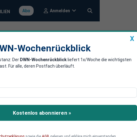
Anmelden
Abo
ILIEN
X
a
DWN-Wochenrückblick
WN-Wochenrückblick
stanz: Der
DWN-Wochenrückblick
liefert 1x/Woche die wichtigsten
uern und
. Für alle, deren Postfach überläuft.
euern für die Wirtschaft
Kostenlos abonnieren »
chutzerklärung
sowie die
AGB
gelesen und erkläre mich einverstanden.