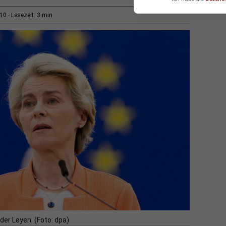
3 min
:10
Lesezeit:
er Leyen. (Foto: dpa)