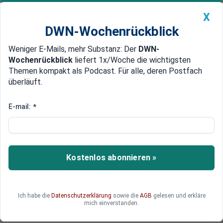
X
DWN-Wochenrückblick
Weniger E-Mails, mehr Substanz: Der
DWN-
Geldanlage Premium
Newsticker
MEIN DWN:
Wochenrückblick
liefert 1x/Woche die wichtigsten
Edelmetalle
DWN-Magazin
China
Themen kompakt als Podcast. Für alle, deren Postfach
überläuft.
DWN-Wochenrückblick
Auto Premium
Gold-Rausch der Zentralbanken
E-mail:
*
wird sich 2023 fortsetzen
Notenbanken haben im vergangenen Jahr so viel
Gold gekauft wie nie zuvor. Glaubt man Insidern,
Kostenlos abonnieren »
wird sich der Trend auch dieses Jahr fortsetzen.
Ich habe die
Datenschutzerklärung
sowie die
AGB
gelesen und erkläre
mich einverstanden.
Nicolas Dvorak