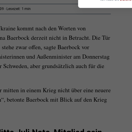
1 min
:09
Lesezeit:
Ukraine kommt nach den Worten von
 Baerbock derzeit nicht in Betracht. Die Tür
e stehe zwar offen, sagte Baerbock vor
isterinnen und Außenminister am Donnerstag
ür Schweden, aber grundsätzlich auch für die
ir mitten in einem Krieg nicht über eine neuere
“, betonte Baerbock mit Blick auf den Krieg