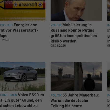
Energieriese
Mobilisierung in
TSCHAFT
POLITIK
I
nt vor Wasserstoff-
Russland könnte Putins
I
laps
größtes innenpolitisches
g
8.2026
Risiko werden
I
08.08.2026
0
Volvo ES90 im
65 Jahre Mauerbau:
TERNEHMEN
POLITIK
P
t: Ein guter Grund, den
Warum die deutsche
b
utschen Lebewohl zu
Teilung bis heute
K