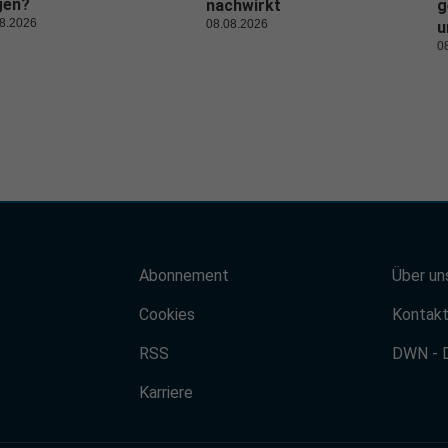
gen?
nachwirkt
g
8.2026
08.08.2026
u
0
Abonnement
Über un
Cookies
Kontak
RSS
DWN - 
Karriere