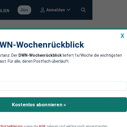
Anmelden
Abo
ILIEN
X
a
DWN-Wochenrückblick
WN-Wochenrückblick
stanz: Der
DWN-Wochenrückblick
liefert 1x/Woche die wichtigsten
ine steht
. Für alle, deren Postfach überläuft.
und des anhaltenden
ine jedoch offen.
Kostenlos abonnieren »
chutzerklärung
sowie die
AGB
gelesen und erkläre mich einverstanden.