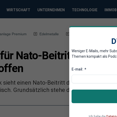
WIRTSCHAFT
UNTERNEHMEN
TECHNOLOGIE
IMMOB
anlage Premium
Edelmetalle
DWN-Magazin
Chin
D
Weniger E-Mails, mehr Sub
für Nato-Beitritt der Ukra
Themen kompakt als Podcast
offen
E-mail:
*
 sieht einen Nato-Beitritt der Ukraine aufgr
sch. Grundsätzlich stehe die Tür für die Ukra
Ich habe die
Datens