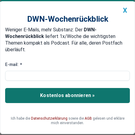
X
DWN-Wochenrückblick
Weniger E-Mails, mehr Substanz: Der
DWN-
Geldanlage Premium
Newsticker
MEIN DWN:
Wochenrückblick
liefert 1x/Woche die wichtigsten
Edelmetalle
DWN-Magazin
China
Themen kompakt als Podcast. Für alle, deren Postfach
überläuft.
DWN-Wochenrückblick
Auto Premium
Intel will Strompreise, die
E-mail:
*
Deutschland nicht mehr bieten
kann
Kostenlos abonnieren »
Der US-Konzern Intel fordert für seine Fabrik in
Magdeburg günstigen Strom – den es wegen
Energiewende und Klima-Steuern hierzulande
nicht mehr gibt.
Ich habe die
Datenschutzerklärung
sowie die
AGB
gelesen und erkläre
mich einverstanden.