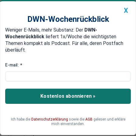
X
DWN-Wochenrückblick
Weniger E-Mails, mehr Substanz: Der
DWN-
Geldanlage Premium
Newsticker
MEIN DWN:
Wochenrückblick
liefert 1x/Woche die wichtigsten
Edelmetalle
DWN-Magazin
China
Themen kompakt als Podcast. Für alle, deren Postfach
überläuft.
DWN-Wochenrückblick
Auto Premium
Donald Trump kassiert mit
E-mail:
*
Polizeifoto 7 Million Dollar
Seit das jetzt schon berühmte Polizeifoto von
Donald Trump veröffentlicht wurde, hat der Ex-
Kostenlos abonnieren »
Präsident mehr als sieben Millionen Dollar an
Spenden eingesammelt. Während seine
politischen Gegner auf sein Ende hoffen, scheint
Ich habe die
Datenschutzerklärung
sowie die
AGB
gelesen und erkläre
es, dass die Anklagen Donald Trump aktuell mehr
mich einverstanden.
nutzen als schaden. Er selber spricht von einer