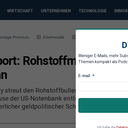
WIRTSCHAFT
UNTERNEHMEN
TECHNOLOGIE
IMMOB
anlage Premium
Edelmetalle
DWN-Magazin
Chin
D
Weniger E-Mails, mehr Sub
rt: Rohstoffmärkte zieh
Themen kompakt als Podcast
an
E-mail:
*
ly streut den Rohstoffbullen zunehmend Sand 
e der US-Notenbank entlastet an dieser Stell
erlicher geldpolitischer Schützenhilfe an
Ich habe die
Datens