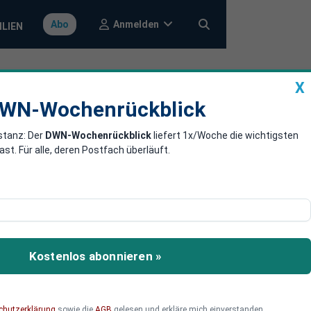
Anmelden
Abo
ILIEN
X
a
DWN-Wochenrückblick
WN-Wochenrückblick
stanz: Der
DWN-Wochenrückblick
liefert 1x/Woche die wichtigsten
en die
. Für alle, deren Postfach überläuft.
ins Getriebe. Auch die
e nicht, deutet sich doch
Kostenlos abonnieren »
chutzerklärung
sowie die
AGB
gelesen und erkläre mich einverstanden.