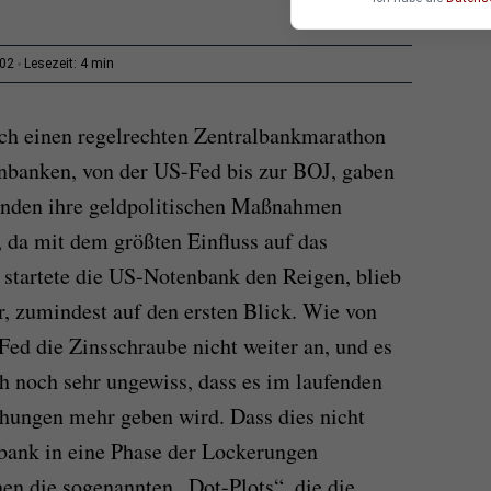
4 min
:02
Lesezeit:
h einen regelrechten Zentralbankmarathon
enbanken, von der US-Fed bis zur BOJ, gaben
unden ihre geldpolitischen Maßnahmen
 da mit dem größten Einfluss auf das
 startete die US-Notenbank den Reigen, blieb
, zumindest auf den ersten Blick. Wie von
 Fed die Zinsschraube nicht weiter an, und es
h noch sehr ungewiss, dass es im laufenden
öhungen mehr geben wird. Dass dies nicht
bank in eine Phase der Lockerungen
en die sogenannten „Dot-Plots“, die die