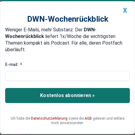
X
DWN-Wochenrückblick
Weniger E-Mails, mehr Substanz: Der
DWN-
Geldanlage Premium
Newsticker
MEIN DWN:
Wochenrückblick
liefert 1x/Woche die wichtigsten
Edelmetalle
DWN-Magazin
China
Themen kompakt als Podcast. Für alle, deren Postfach
überläuft.
DWN-Wochenrückblick
Auto Premium
EU bittet China darum, ernst
E-mail:
*
genommen zu werden
Der Brüsseler Chefdiplomat Borrell hat China
aufgefordert, die EU wie eine eigenständige
Kostenlos abonnieren »
geopolitische Macht zu behandeln. Hintergrund
sind Vorwürfe, die Union beuge sich den USA.
Ich habe die
Datenschutzerklärung
sowie die
AGB
gelesen und erkläre
mich einverstanden.