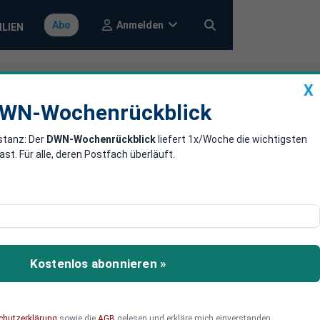
Anmelden
Abo
ILIEN
X
a
DWN-Wochenrückblick
WN-Wochenrückblick
stanz: Der
DWN-Wochenrückblick
liefert 1x/Woche die wichtigsten
ösen -
. Für alle, deren Postfach überläuft.
gebildet wird. Damit
Kostenlos abonnieren »
chutzerklärung
sowie die
AGB
gelesen und erkläre mich einverstanden.