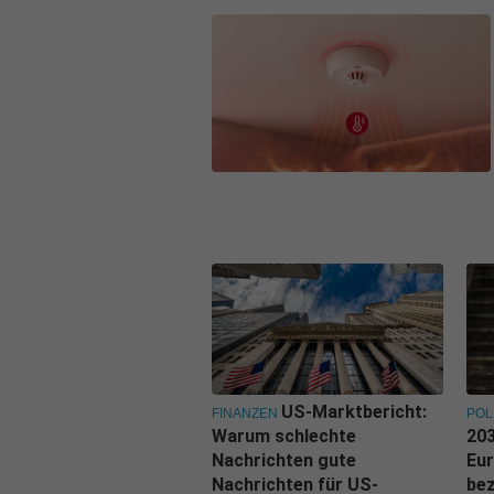
US-Marktbericht:
FINANZEN
POL
Warum schlechte
203
Nachrichten gute
Eu
Nachrichten für US-
be