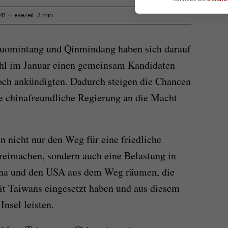
2 min
:41
Lesezeit:
Kuomintang und Qinmindang haben sich darauf
wahl im Januar einen gemeinsam Kandidaten
och ankündigten. Dadurch steigen die Chancen
ine chinafreundliche Regierung an die Macht
 nicht nur den Weg für eine friedliche
reimachen, sondern auch eine Belastung in
na und den USA aus dem Weg räumen, die
eit Taiwans eingesetzt haben und aus diesem
Insel leisten.