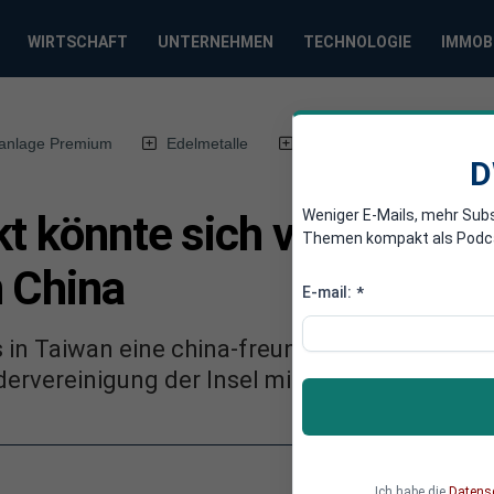
WIRTSCHAFT
UNTERNEHMEN
TECHNOLOGIE
IMMOB
anlage Premium
Edelmetalle
DWN-Magazin
Chin
D
Weniger E-Mails, mehr Sub
t könnte sich von allein l
Themen kompakt als Podcast
 China
E-mail:
*
 in Taiwan eine china-freundliche Regierung 
dervereinigung der Insel mit China möglich.
Ich habe die
Datens