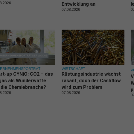
8.2026
Entwicklung an
l
07.08.2026
0
TERNEHMENSPORTRÄT
WIRTSCHAFT
P
rt-up CYNiO: CO2 – das
Rüstungsindustrie wächst
V
gas als Wunderwaffe
rasant, doch der Cashflow
W
 die Chemiebranche?
wird zum Problem
p
8.2026
07.08.2026
0