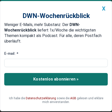
X
DWN-Wochenrückblick
Weniger E-Mails, mehr Substanz: Der
DWN-
Geldanlage Premium
Newsticker
MEIN DWN:
Wochenrückblick
liefert 1x/Woche die wichtigsten
Edelmetalle
DWN-Magazin
China
Themen kompakt als Podcast. Für alle, deren Postfach
überläuft.
DWN-Wochenrückblick
Auto Premium
Arbeitszeiten im Blick: Ein
E-mail:
*
Leitfaden für Arbeitgeber
In Deutschland regelt das Arbeitszeitgesetz
(ArbZG) die Rahmenbedingungen für die
Kostenlos abonnieren »
Arbeitszeitgestaltung. Dieser Artikel bietet Ihnen
einen Überblick über die wichtigsten Aspekte des
Arbeitszeitgesetzes.
Ich habe die
Datenschutzerklärung
sowie die
AGB
gelesen und erkläre
mich einverstanden.