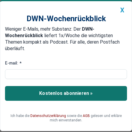
X
DWN-Wochenrückblick
Weniger E-Mails, mehr Substanz: Der
DWN-
Geldanlage Premium
Newsticker
MEIN DWN:
Wochenrückblick
liefert 1x/Woche die wichtigsten
Edelmetalle
DWN-Magazin
China
Themen kompakt als Podcast. Für alle, deren Postfach
überläuft.
DWN-Wochenrückblick
Auto Premium
Hochverschuldeter
E-mail:
*
Immobilienkonzern China
Evergrande wird abgewickelt
Kostenlos abonnieren »
Platzende Immobilienblase? Ein Gericht in
Hongkong hat die Abwicklung des hoch
verschuldeten Immobilienentwicklers China
Evergrande Group angeordnet.
Ich habe die
Datenschutzerklärung
sowie die
AGB
gelesen und erkläre
mich einverstanden.