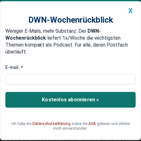
X
DWN-Wochenrückblick
Weniger E-Mails, mehr Substanz: Der
DWN-
Geldanlage Premium
Newsticker
MEIN DWN:
Wochenrückblick
liefert 1x/Woche die wichtigsten
Edelmetalle
DWN-Magazin
China
Themen kompakt als Podcast. Für alle, deren Postfach
überläuft.
DWN-Wochenrückblick
Auto Premium
Weiterbildung im Beruf: Vorteile
E-mail:
*
für Betriebe und Tipps für
erfolgreiche Umsetzung
Kostenlos abonnieren »
Als Arbeitgeber ist es entscheidend, in die
Fortbildung der Mitarbeiter zu investieren. Eine
gut ausgebildete Belegschaft ist nicht nur
produktiver, sondern auch motivierter und besser
Ich habe die
Datenschutzerklärung
sowie die
AGB
gelesen und erkläre
mich einverstanden.
in der Lage, den stetig wachsenden
Anforderungen des Arbeitsmarktes gerecht zu