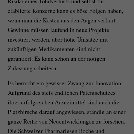
Risiko eines Totalverlusts und selbst für
etablierte Konzerne kann es böse Folgen haben,
wenn man die Kosten aus den Augen verliert.
Gewinne müssen laufend in neue Projekte
investiert werden, aber
hohe
Umsätz
e
mit
zukünftige
n
Medikament
en
sind
nicht
garantiert.
Es kann schon an der nötigen
Zulassung scheitern.
Es herrscht ein gewisser Zwang zur Innovation.
Aufgrund des stets endlichen Patentschutzes
ihrer erfolgreichen Arzneimittel sind auch die
Platzhirsche darauf angewiesen,
ständig
an
eine
r
ganze
Reihe von
Neuentwicklungen
zu forschen.
Die Schweizer Pharmariesen Roche und