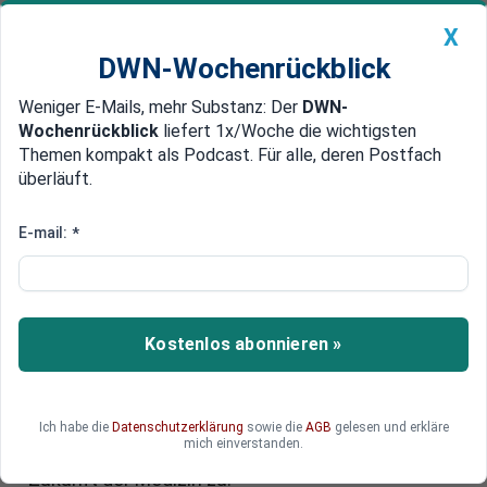
X
DWN-Wochenrückblick
Weniger E-Mails, mehr Substanz: Der
DWN-
Geldanlage Premium
Newsticker
MEIN DWN:
Wochenrückblick
liefert 1x/Woche die wichtigsten
Edelmetalle
DWN-Magazin
China
Themen kompakt als Podcast. Für alle, deren Postfach
überläuft.
DWN-Wochenrückblick
Auto Premium
Pharmaindustrie: Der
E-mail:
*
Milliardenmarkt der
Medikamente
Kostenlos abonnieren »
Die Pharmaindustrie ist ein Schlüsselsektor der
Wirtschaft. Jedes Jahr werden hunderte
Milliarden Euro mit Medikamenten umgesetzt.
Ein genauerer Blick auf den Markt und seine
Ich habe die
Datenschutzerklärung
sowie die
AGB
gelesen und erkläre
mich einverstanden.
Entwicklungen lässt Rückschlüsse auf die
Zukunft der Medizin zu.