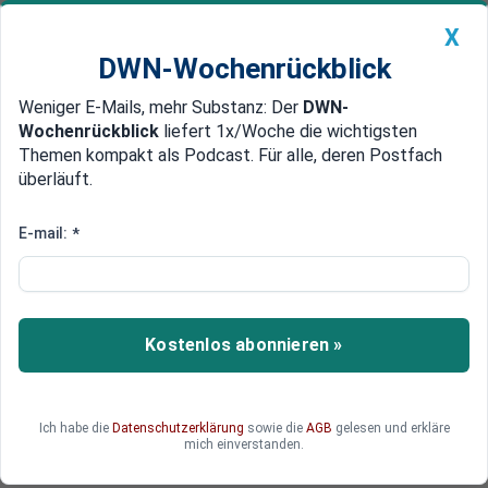
X
DWN-Wochenrückblick
Weniger E-Mails, mehr Substanz: Der
DWN-
Geldanlage Premium
Newsticker
MEIN DWN:
Wochenrückblick
liefert 1x/Woche die wichtigsten
Edelmetalle
DWN-Magazin
China
Themen kompakt als Podcast. Für alle, deren Postfach
überläuft.
DWN-Wochenrückblick
Auto Premium
Klimasatellit „Earthcare“ scannt
E-mail:
*
Atmosphäre - „Das hat sonst
keiner“
Kostenlos abonnieren »
Das Wissen über die Erdatmosphäre ist
lückenhaft. Ein neuer Esa-Satellit soll die Lücken
schließen. Nun steht „Earthcare“ vor dem Start -
eine deutsch-japanische
Ich habe die
Datenschutzerklärung
sowie die
AGB
gelesen und erkläre
mich einverstanden.
Erdbeobachtungsmission.