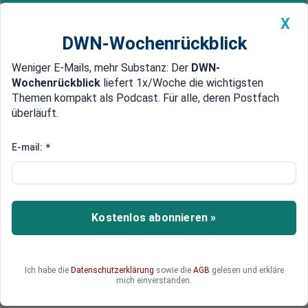
X
DWN-Wochenrückblick
Weniger E-Mails, mehr Substanz: Der
DWN-
Geldanlage Premium
Newsticker
MEIN DWN:
Wochenrückblick
liefert 1x/Woche die wichtigsten
Edelmetalle
DWN-Magazin
China
Themen kompakt als Podcast. Für alle, deren Postfach
überläuft.
DWN-Wochenrückblick
Auto Premium
Linkspartei scheitert mit
E-mail:
*
Aussetzung von Diätenerhöhung
im Bundestag
Kostenlos abonnieren »
Beschlüsse zu Diätenerhöhungen sind immer ein
heißes Eisen. Deshalb wurde vor Jahren auf ein
automatisches Verfahren umgestellt. Ein
Vorstoß, dieses auszusetzen, findet im
Ich habe die
Datenschutzerklärung
sowie die
AGB
gelesen und erkläre
mich einverstanden.
Bundestag keine Mehrheit.