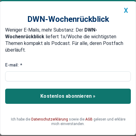
X
DWN-Wochenrückblick
Weniger E-Mails, mehr Substanz: Der
DWN-
Geldanlage Premium
Newsticker
MEIN DWN:
Wochenrückblick
liefert 1x/Woche die wichtigsten
Edelmetalle
DWN-Magazin
China
Themen kompakt als Podcast. Für alle, deren Postfach
überläuft.
DWN-Wochenrückblick
Auto Premium
Leises Industriesterben: Droht
E-mail:
*
eine Deindustrialisierung?
Alarmierende Zahlen: Alle drei Minuten schließt
ein Unternehmen! Lesen Sie, welche Branchen
Kostenlos abonnieren »
am stärksten betroffen sind und was das für die
Zukunft der deutschen Industrie bedeutet. Und
wie ernst ist die Lage überhaupt?
Ich habe die
Datenschutzerklärung
sowie die
AGB
gelesen und erkläre
mich einverstanden.