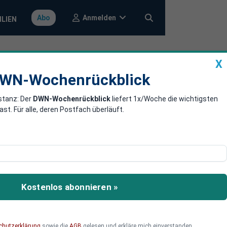
Anmelden
Abo
ILIEN
X
a
DWN-Wochenrückblick
WN-Wochenrückblick
stanz: Der
DWN-Wochenrückblick
liefert 1x/Woche die wichtigsten
ergiewende
. Für alle, deren Postfach überläuft.
eise auf die
nsverlagerungen ins
hrenholt, promovierter
nach realitätsfremde
Kostenlos abonnieren »
t verursacht.
chutzerklärung
sowie die
AGB
gelesen und erkläre mich einverstanden.