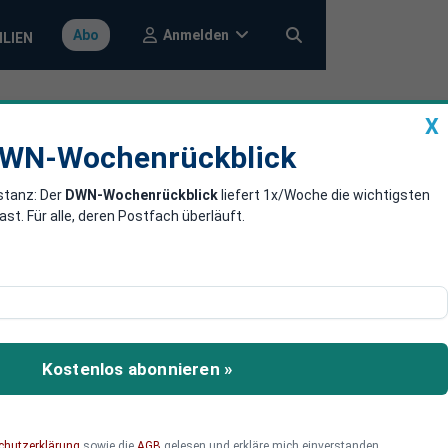
Anmelden
Abo
ILIEN
X
a
DWN-Wochenrückblick
WN-Wochenrückblick
stanz: Der
DWN-Wochenrückblick
liefert 1x/Woche die wichtigsten
gen durch die
. Für alle, deren Postfach überläuft.
rden?
ew und Moskau aus,
arland in die EU regelt.
Kostenlos abonnieren »
rise braucht es kreative
chutzerklärung
sowie die
AGB
gelesen und erkläre mich einverstanden.