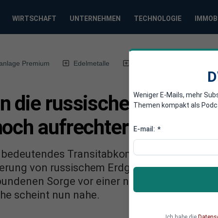
WIRTSCHAFT
UNTERNEHMEN
TECHNOLOGIE
IMMOB
anlage Premium
Edelmetalle
DWN-Magazin
Chin
D
Weniger E-Mails, mehr Sub
n die russischen Lieferun
Themen kompakt als Podcast
noch aufrechterhalten we
E-mail:
*
n bedeutendes Transitabkommen zwischen Ki
ferung von russischem Erdgas durch das Nachb
undenen Sorge vor einer neuerlichen Energiek
he scheint nun nahe.
Ich habe die
Datens